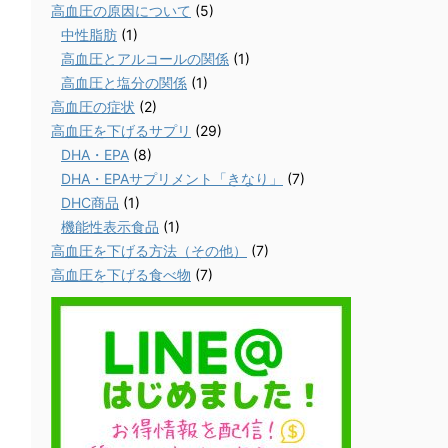
高血圧の原因について
(5)
中性脂肪
(1)
高血圧とアルコールの関係
(1)
高血圧と塩分の関係
(1)
高血圧の症状
(2)
高血圧を下げるサプリ
(29)
DHA・EPA
(8)
DHA・EPAサプリメント「きなり」
(7)
DHC商品
(1)
機能性表示食品
(1)
高血圧を下げる方法（その他）
(7)
高血圧を下げる食べ物
(7)