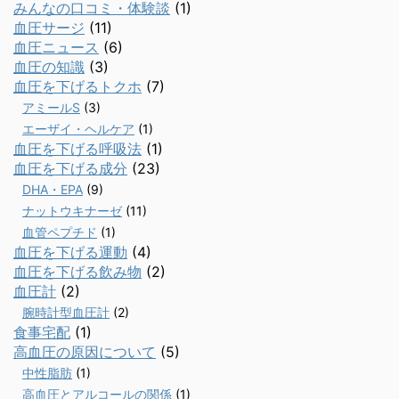
みんなの口コミ・体験談
(1)
血圧サージ
(11)
血圧ニュース
(6)
血圧の知識
(3)
血圧を下げるトクホ
(7)
アミールS
(3)
エーザイ・ヘルケア
(1)
血圧を下げる呼吸法
(1)
血圧を下げる成分
(23)
DHA・EPA
(9)
ナットウキナーゼ
(11)
血管ペプチド
(1)
血圧を下げる運動
(4)
血圧を下げる飲み物
(2)
血圧計
(2)
腕時計型血圧計
(2)
食事宅配
(1)
高血圧の原因について
(5)
中性脂肪
(1)
高血圧とアルコールの関係
(1)