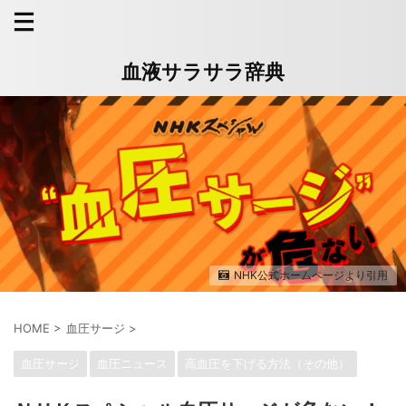
血液サラサラ辞典
NHK公式ホームページより引用
HOME
>
血圧サージ
>
血圧サージ
血圧ニュース
高血圧を下げる方法（その他）